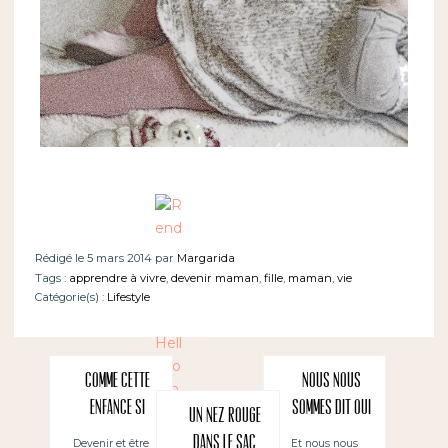
Rédigé le 5 mars 2014 par
Margarida
Tags :
apprendre à vivre
,
devenir maman
,
fille
,
maman
,
vie
Catégorie(s) :
Lifestyle
Comme cette
Nous nous
enfance si
sommes dit oui
Un nez rouge
heureuse
dans le sac
Et nous nous
Devenir et être