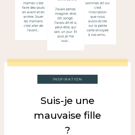
sommes dit oui
maman c’est
c’est
faire des sauts
J’avais pensé,
l’inscription
en avant et en
imaginé, rêvé,
que nous
arrière. Jouer
dit, songé..
avons écrite
les mamans
J’avais dit et si,
sur la petite
c’est aller de
peut-être, qui
carte envoyée
l’avant…
sait, un jour. Et
à nos amis…
puis je me
suis…
INSPIRATION
Suis-je une
mauvaise fille
?