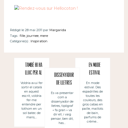
Rédigé le 28 mai 2011 par
Margarida
Tags :
fille
,
journee
,
mere
Catégorie(s) :
Inspiration
També hi ha
En mode
lloc per al
estival
Dissenyador
català
de lletres
En mode
Voldria avui fer
estival. Des
sortir el català
espadrilles de
en aquest
Es va presentar
toutes les
escrit, voldria
com a
couleurs, des
fer-me
dissenyador de
gros cabas en
entendre per
lletres, tipògraf
paille, maillots
tothom en un
« fa gran » va
de bain,
sol batec de
dir ell, i vaig
parfums de
mans,…
pensar, ben dit,
crème…
has…