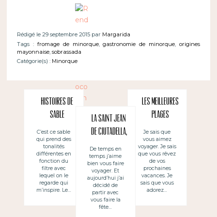
Rédigé le 29 septembre 2015 par
Margarida
Tags :
fromage de minorque
,
gastronomie de minorque
,
origines
mayonnaise
,
sobrassada
Catégorie(s) :
Minorque
Histoires de
Les meilleures
sable
plages
La Saint Jean
d’Espagne, à
de Ciutadella,
C’est ce sable
Je sais que
qui prend des
vous aimez
Minorque
à Minorque
tonalités
voyager. Je sais
De temps en
différentes en
que vous rêvez
temps j’aime
fonction du
de vos
bien vous faire
filtre avec
prochaines
voyager. Et
lequel on le
vacances. Je
aujourd’hui j’ai
regarde qui
sais que vous
décidé de
m’inspire. Le…
adorez…
partir avec
vous faire la
fête…