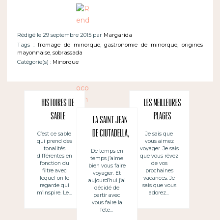
Rédigé le 29 septembre 2015 par
Margarida
Tags :
fromage de minorque
,
gastronomie de minorque
,
origines
mayonnaise
,
sobrassada
Catégorie(s) :
Minorque
Histoires de
Les meilleures
sable
plages
La Saint Jean
d’Espagne, à
de Ciutadella,
C’est ce sable
Je sais que
qui prend des
vous aimez
Minorque
à Minorque
tonalités
voyager. Je sais
De temps en
différentes en
que vous rêvez
temps j’aime
fonction du
de vos
bien vous faire
filtre avec
prochaines
voyager. Et
lequel on le
vacances. Je
aujourd’hui j’ai
regarde qui
sais que vous
décidé de
m’inspire. Le…
adorez…
partir avec
vous faire la
fête…