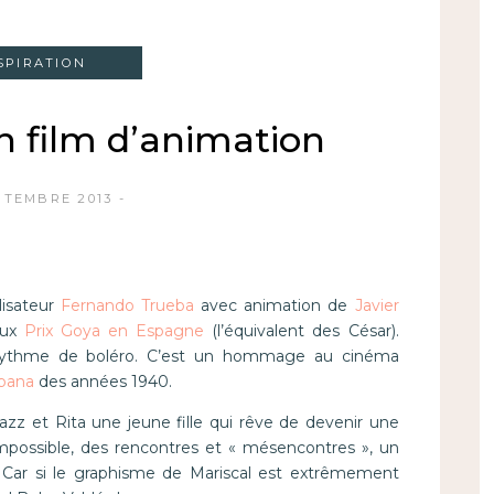
SPIRATION
un film d’animation
PTEMBRE 2013
lisateur
Fernando Trueba
avec animation de
Javier
aux
Prix Goya en Espagne
(l’équivalent des César).
u rythme de boléro. C’est un hommage au cinéma
bana
des années 1940.
zz et Rita une jeune fille qui rêve de devenir une
mpossible, des rencontres et « mésencontres », un
 Car si le graphisme de Mariscal est extrêmement