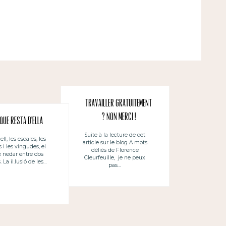
Travailler gratuitement
? Non merci !
 que resta d’ella
Suite à la lecture de cet
ell, les escales, les
article sur le blog A mots
 i les vingudes, el
déliés de Florence
e nedar entre dos
Cleurfeuille, je ne peux
 La il.lusió de les…
pas…