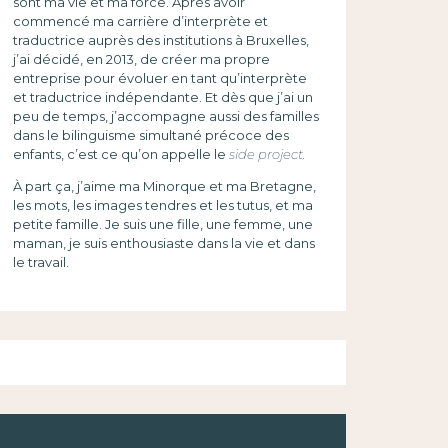
sont ma vie et ma force. Après avoir
commencé ma carrière d’interprète et
traductrice auprès des institutions à Bruxelles,
j’ai décidé, en 2013, de créer ma propre
entreprise pour évoluer en tant qu’interprète
et traductrice indépendante. Et dès que j’ai un
peu de temps, j’accompagne aussi des familles
dans le bilinguisme simultané précoce des
enfants, c’est ce qu’on appelle le
side project.
À part ça, j’aime ma Minorque et ma Bretagne,
les mots, les images tendres et les tutus, et ma
petite famille. Je suis une fille, une femme, une
maman, je suis enthousiaste dans la vie et dans
le travail.