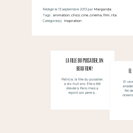
Rédigé le 13 septembre 2013 par
Margarida
Tags :
animation
,
chico
,
cine
,
cinema
,
film
,
rita
Catégorie(s) :
Inspiration
La fille du puisatier, un
beau film !
El
Patricia, la fille du puisatier,
El vaix
a dix-huit ans. Elle a été
anades
élevée à Paris mais a
fet d
rejoint son père à…
oceans.