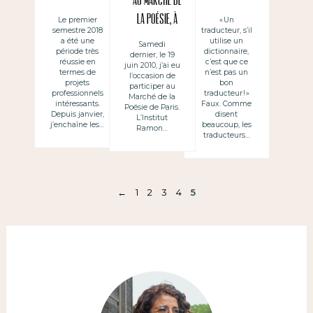
Au marché de
nouveaux
être
la poésie, à
Le premier
« Un
semestre 2018
traducteur, s’il
métiers »,
traducteur
Paris
a été une
utilise un
Samedi
nouvelle
période très
dictionnaire,
dernier, le 19
réussie en
c’est que ce
juin 2010, j’ai eu
traduction
termes de
n’est pas un
l’occasion de
projets
bon
participer au
professionnels
traducteur ! »
Marché de la
intéressants.
Faux. Comme
Poésie de Paris.
Depuis janvier,
disent
L’Institut
j’enchaîne les…
beaucoup, les
Ramon…
traducteurs…
←
1
2
3
4
5