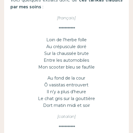
Voici quelques extraits donc de
ces tankas traduits
par mes soins
:
[français]
***********
Loin de l’herbe folle
Au crépuscule doré
Sur la chaussée brute
Entre les automobiles
Mon scooter bleu se faufile
Au fond de la cour
Ô vasistas entrouvert
Il n’y a plus d’heure
Le chat gris sur la gouttière
Dort matin midi et soir
[catalan]
***********