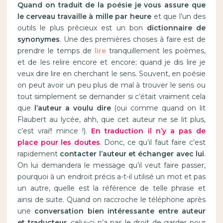
Quand on traduit de la poésie je vous assure que
le cerveau travaille à mille par heure
et que l’un des
outils le plus précieux est un bon
dictionnaire de
synonymes
. Une des premières choses à faire est de
prendre le temps de
lire
tranquillement les poèmes,
et de les relire encore et encore; quand je dis lire je
veux dire lire en cherchant le sens. Souvent, en poésie
on peut avoir un peu plus de mal à trouver le sens ou
tout simplement se demander si c’était vraiment cela
que
l’auteur a voulu dire
(oui comme quand on lit
Flaubert au lycée, ahh, que cet auteur ne se lit plus,
c’est vrai!! mince !).
En traduction il n’y a pas de
place pour les doutes
. Donc, ce qu’il faut faire c’est
rapidement
contacter l’auteur et échanger avec lui
.
On lui demandera le message qu’il veut faire passer,
pourquoi à un endroit précis a-t-il utilisé un mot et pas
un autre, quelle est la référence de telle phrase et
ainsi de suite. Quand on raccroche le téléphone après
une
conversation bien intéressante entre auteur
et traducteur
, celui-ci n’a pas le droit de garder pour