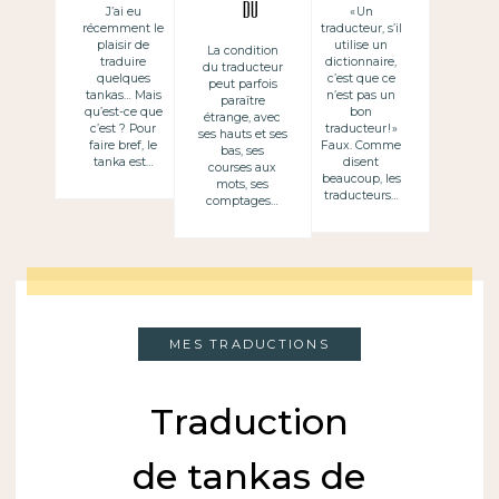
Nicolas
être
du
J’ai eu
« Un
récemment le
traducteur, s’il
Grenier
traducteur
traducteur
plaisir de
utilise un
La condition
traduire
dictionnaire,
du traducteur
quelques
c’est que ce
peut parfois
tankas… Mais
n’est pas un
paraître
qu’est-ce que
bon
étrange, avec
c’est ? Pour
traducteur ! »
ses hauts et ses
faire bref, le
Faux. Comme
bas, ses
tanka est…
disent
courses aux
beaucoup, les
mots, ses
traducteurs…
comptages…
MES TRADUCTIONS
Traduction
de tankas de