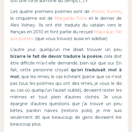
soit une forte aumône du temps (…) »
Les quatre premiers poèmes sont de
Antoni Xumet
,
le cinquième est de
Margalida Pons
et le dernier de
Alex Volney. Ils ont été traduits du catalan vers le
français en 2010 et font partie du recueil
Majorque, l’île
aux poètes
. (que vous trouvez aussi en sidebar)
L’autre jour, quelqu’un me disait trouver un peu
bizarre le fait de devoir traduire la poésie
, cela doit
être difficile m’a-t-elle demandé, bien sûr que oui. En
fait, cette personne croyait
qu’on traduisait mot à
mot
, que les rimes, le cas échéant (parce que ce n’est
pas tous les poèmes qui ont des rimes, je vous le dis
au cas où quelqu’un l’aurait oublié), devaient rester les
mêmes et tout plein d’autres clichés. Je vous
épargne d’autres questions que j’ai trouvé un peu
bêtes, pardon naïves (restons polis), je me suis
seulement dit que beaucoup de gens devraient lire
beaucoup plus.