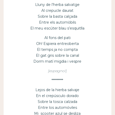
Lluny de l’herba salvatge
Al crepucle daurat
Sobre la basta calçada
Entre els automòbils
El meu escúter blau s’esquitlla
Al fons del pati
Oh! Espiera entreoberta
El temps ja no compta
El gat gris sobre la canal
Dorm matí migdia i vespre
[espagnol]
*********
Lejos de la hierba salvaje
En el crepúsculo dorado
Sobre la tosca calzada
Entre los automóviles
Mi scooter azul se desliza