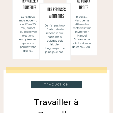
Travailler à
Au fond à
Bruxelles
droite
Des réponses
pour l’Union
(nouvelle
à quelques
Dans deux
Et voilà… !
mois et demi,
Marguerite
européenne
rubrique –
questions
du 22 au 25
effleure les
Je n’ai pas trop
Partenariat)
mai, auront
mots s’est fait
l’habitude de
lieu les 8èmes
inviter par
répondre aux
élections
Manuel
tags, mais
européennes
Guisande de
puisque cela
qui nous
« Al fondo a la
fait bien
permettront
derecha » (Au…
longtemps que
d’élire…
je ne joue pas…
TRADUCTION
Travailler à