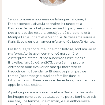
Je suis tombée amoureuse de la langue française, à
l’adolescence. J’ai voulu connaître la France et la
Belgique. Je l’ai fait et j’y suis restée. Un peu, beaucoup.
Des allers et des retours. Des séjours à Barcelone et à
Montpellier, à Lorient et à Madrid. À Bruxelles mais aussi à
Paris. Et puis, un jour, l’amour m’a amenée jusqu’à Nantes.
Les langues, fil conducteur de mon histoire, sont ma vie et
ma force. Après avoir commencé ma carrière
d’interprète et traductrice auprès des institutions à
Bruxelles, j’ai décidé, en 2013, de créer ma propre
entreprise pour évoluer en tant qu’interprète et
traductrice indépendante. Et dès que j’ai un peu de
temps, j’accompagne aussi des familles dans le
bilinguisme simultané précoce des enfants, c’est ce qu’on
appelle le
side project.
À part ça, j’aime ma Minorque et ma Bretagne, les mots,
les images tendres et les tutus, et ma petite famille. Je suis
une fille, une femme, une maman, je suis enthousiaste