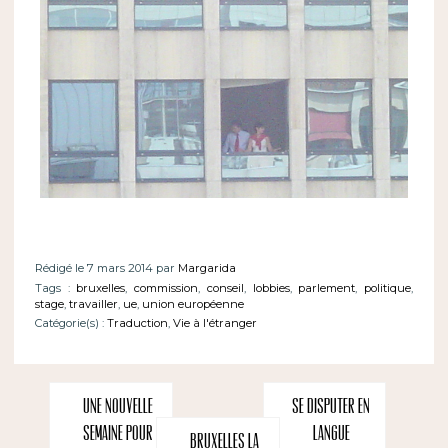
Rédigé le 7 mars 2014 par
Margarida
Tags :
bruxelles
,
commission
,
conseil
,
lobbies
,
parlement
,
politique
,
stage
,
travailler
,
ue
,
union européenne
Catégorie(s) :
Traduction
,
Vie à l'étranger
Une nouvelle
Se disputer en
semaine pour
langue
Bruxelles la