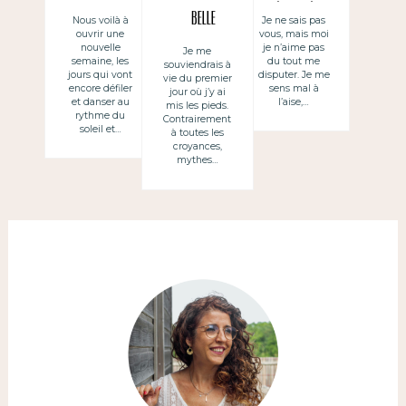
de jolies
étrangère
belle
Nous voilà à
Je ne sais pas
ouvrir une
vous, mais moi
choses
nouvelle
je n’aime pas
Je me
semaine, les
du tout me
souviendrais à
jours qui vont
disputer. Je me
vie du premier
encore défiler
sens mal à
jour où j’y ai
et danser au
l’aise,…
mis les pieds.
rythme du
Contrairement
soleil et…
à toutes les
croyances,
mythes…