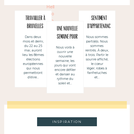
Travailler à
Sentiment
Bruxelles
d’appartenanc
Une nouvelle
pour l’Union
e chamboulé
semaine pour
Dans deux
Nous sommes
mois et demi,
parti(e)s. Nous
européenne
de jolies
du 22 au 25
sommes
Nous voilà à
mai, auront
rentrés. À deux,
ouvrir une
choses
lieu les 8èmes
à trois. Partir le
nouvelle
élections
sourire affiché,
semaine, les
européennes
le coeur
jours qui vont
qui nous
léger, robes à
encore défiler
permettront
fanfreluches
et danser au
d’élire…
et…
rythme du
soleil et…
INSPIRATION