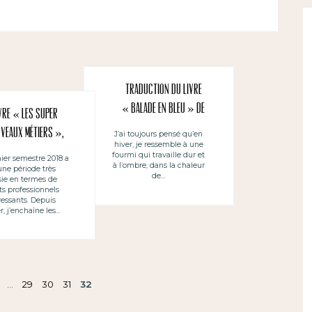
Traduction du livre
« Balade en bleu » de
vre « Les super
Bernard Vinceneux
veaux métiers »,
J’ai toujours pensé qu’en
hiver, je ressemble à une
(photos de Minorque) et
velle traduction
fourmi qui travaille dur et
ier semestre 2018 a
Philippe Gicquel (textes)
à l’ombre, dans la chaleur
une période très
de…
sie en termes de
ts professionnels
ressants. Depuis
r, j’enchaîne les…
…
29
30
31
32