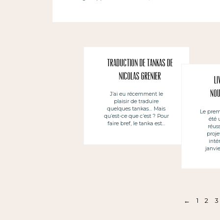
Traduction de tankas de
Nicolas Grenier
Li
nou
J’ai eu récemment le
plaisir de traduire
nou
quelques tankas… Mais
Le prem
qu’est-ce que c’est ? Pour
été 
faire bref, le tanka est…
réus
proje
inté
janvie
←
1
2
3