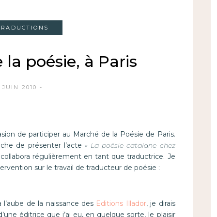
TRADUCTIONS
la poésie, à Paris
 JUIN 2010
ccasion de participer au Marché de la Poésie de Paris.
tâche de présenter l’acte
« La poésie catalane chez
e collabora régulièrement en tant que traductrice. Je
ervention sur le travail de traducteur de poésie :
 à l’aube de la naissance des
Editions Illador
, je dirais
’une éditrice que j’ai eu, en quelque sorte, le plaisir