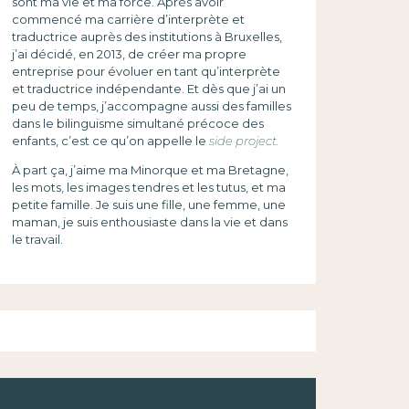
sont ma vie et ma force. Après avoir
commencé ma carrière d’interprète et
traductrice auprès des institutions à Bruxelles,
j’ai décidé, en 2013, de créer ma propre
entreprise pour évoluer en tant qu’interprète
et traductrice indépendante. Et dès que j’ai un
peu de temps, j’accompagne aussi des familles
dans le bilinguisme simultané précoce des
enfants, c’est ce qu’on appelle le
side project.
À part ça, j’aime ma Minorque et ma Bretagne,
les mots, les images tendres et les tutus, et ma
petite famille. Je suis une fille, une femme, une
maman, je suis enthousiaste dans la vie et dans
le travail.