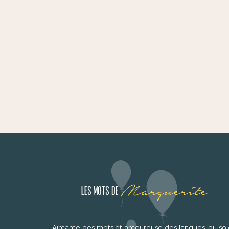
Marguerite
Les mots de
Aimante des mots et amoureuse des langues, du sole