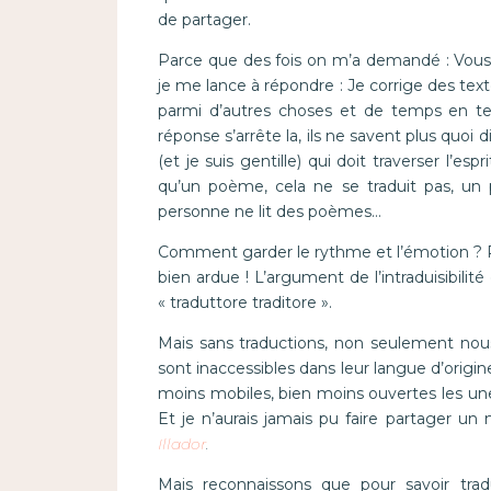
de partager.
Parce que des fois on m’a demandé : Vous f
je me lance à répondre : Je corrige des text
parmi d’autres choses et de temps en te
réponse s’arrête la, ils ne savent plus quoi d
(et je suis gentille) qui doit traverser l’e
qu’un poème, cela ne se traduit pas, un p
personne ne lit des poèmes…
Comment garder le rythme et l’émotion ? P
bien ardue ! L’argument de l’intraduisibilité
« traduttore traditore ».
Mais sans traductions, non seulement nous
sont inaccessibles dans leur langue d’origine
moins mobiles, bien moins ouvertes les une
Et je n’aurais jamais pu faire partager u
Illador
.
Mais reconnaissons que pour savoir tradui