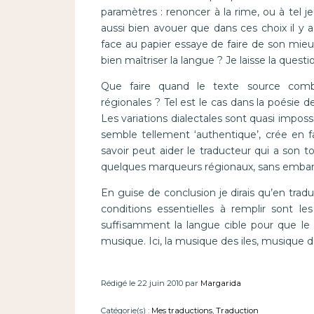
paramètres : renoncer à la rime, ou à tel je
aussi bien avouer que dans ces choix il y a 
face au papier essaye de faire de son mieux
bien maîtriser la langue ? Je laisse la questio
Que faire quand le texte source combin
régionales ? Tel est le cas dans la poésie 
Les variations dialectales sont quasi imposs
semble tellement ‘authentique’, crée en fa
savoir peut aider le traducteur qui a son 
quelques marqueurs régionaux, sans embarque
En guise de conclusion je dirais qu’en tradu
conditions essentielles à remplir sont l
suffisamment la langue cible pour que le
musique. Ici, la musique des iles, musique d
Rédigé le 22 juin 2010 par
Margarida
Catégorie(s) :
Mes traductions
,
Traduction