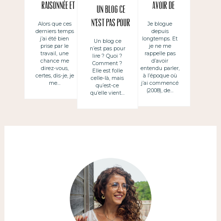
raisonnée et
avoir de
Un blog ce
raisonnable
calendrier
n’est pas pour
Alors que ces
Je blogue
derniers temps
depuis
des réseaux
éditorial
lire
j’ai été bien
longtemps. Et
Un blog ce
sociaux
prise par le
je ne me
n’est pas pour
travail, une
rappelle pas
lire ? Quoi ?
chance me
d’avoir
Comment ?
direz-vous,
entendu parler,
Elle est folle
certes, dis-je, je
à l’époque où
celle-là, mais
me…
j’ai commencé
qu’est-ce
(2008), de…
qu’elle vient…