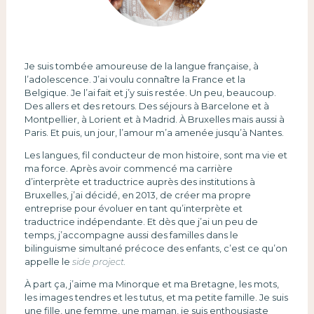
Je suis tombée amoureuse de la langue française, à
l’adolescence. J’ai voulu connaître la France et la
Belgique. Je l’ai fait et j’y suis restée. Un peu, beaucoup.
Des allers et des retours. Des séjours à Barcelone et à
Montpellier, à Lorient et à Madrid. À Bruxelles mais aussi à
Paris. Et puis, un jour, l’amour m’a amenée jusqu’à Nantes.
Les langues, fil conducteur de mon histoire, sont ma vie et
ma force. Après avoir commencé ma carrière
d’interprète et traductrice auprès des institutions à
Bruxelles, j’ai décidé, en 2013, de créer ma propre
entreprise pour évoluer en tant qu’interprète et
traductrice indépendante. Et dès que j’ai un peu de
temps, j’accompagne aussi des familles dans le
bilinguisme simultané précoce des enfants, c’est ce qu’on
appelle le
side project.
À part ça, j’aime ma Minorque et ma Bretagne, les mots,
les images tendres et les tutus, et ma petite famille. Je suis
une fille, une femme, une maman, je suis enthousiaste